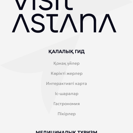
ҚАЛАЛЫҚ ГИД
Қонақ үйлер
Көрікті жерлер
Интерактивті карта
Іс-шаралар
Гастрономия
Пікірлер
МЕДИЦИНАЛЫҚ ТУРИЗМ