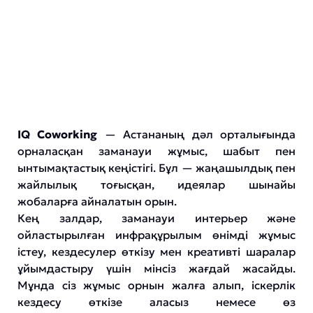
IQ Coworking
— Астананың дәл орталығында
орналасқан заманауи жұмыс, шабыт пен
ынтымақтастық кеңістігі. Бұл — жаңашылдық пен
жайлылық тоғысқан, идеялар шынайы
жобаларға айналатын орын.
Кең залдар, заманауи интерьер және
ойластырылған инфрақұрылым өнімді жұмыс
істеу, кездесулер өткізу мен креативті шаралар
ұйымдастыру үшін мінсіз жағдай жасайды.
Мұнда сіз жұмыс орнын жалға алып, іскерлік
кездесу өткізе аласыз немесе өз