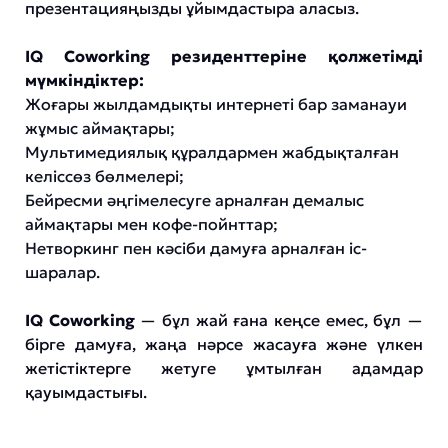
презентацияңызды ұйымдастыра аласыз.
IQ Coworking резиденттеріне қолжетімді
мүмкіндіктер:
Жоғары жылдамдықты интернеті бар заманауи
жұмыс аймақтары;
Мультимедиялық құралдармен жабдықталған
келіссөз бөлмелері;
Бейресми әңгімелесуге арналған демалыс
аймақтары мен кофе-пойнттар;
Нетворкинг пен кәсіби дамуға арналған іс-
шаралар.
IQ Coworking
— бұл жай ғана кеңсе емес, бұл —
бірге дамуға, жаңа нәрсе жасауға және үлкен
жетістіктерге жетуге ұмтылған адамдар
қауымдастығы.