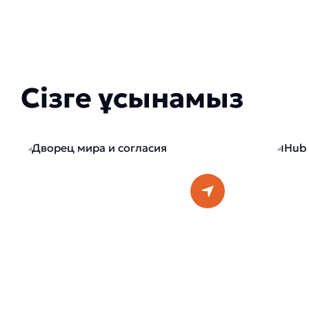
Сізге ұсынамыз