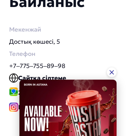
Байланыс
Мекенжай
Достық көшесі, 5
Телефон
+7‒775‒755‒89‒98
Сайтқа сілтеме
2GIS сілтеме
Instagram