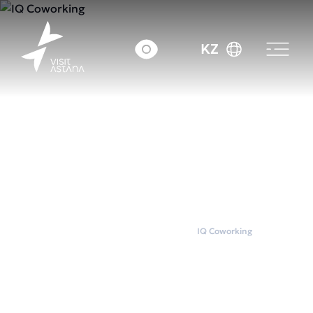
KZ
Басты бет
Коворкингтер
IQ Coworking
IQ Coworking