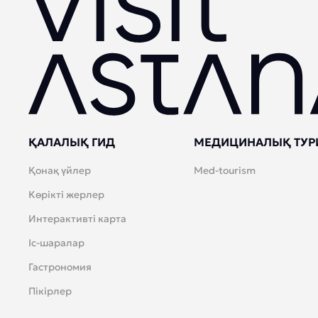
ҚАЛАЛЫҚ ГИД
МЕДИЦИНАЛЫҚ ТУР
Қонақ үйлер
Med-tourism
Көрікті жерлер
Интерактивті карта
Іс-шаралар
Гастрономия
Пікірлер