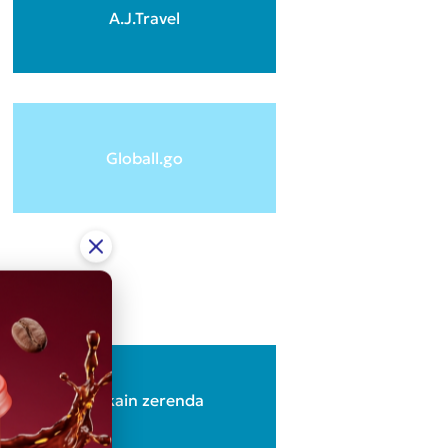
A.J.Travel
Globall.go
Akkain zerenda