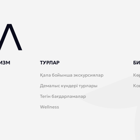
ИЗМ
ТУРЛАР
БИ
Қала бойынша экскурсиялар
Кө
Демалыс күндері турлары
Ко
Тегін бағдарламалар
Wellness