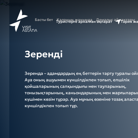
Басты бет
Қаланың жанында
Демалыс аймақтары
Туристерге арналған ақпарат
Тарих ж
Зеренді
Зеренда – адамдардың ең беттерін тарту туралы ой
Ауа оның ашуымен күншілдікпен толып, елшілік
қойшаларының салқындығы мен тауларының,
тонызықтарының, каньондарының мен жарғылар
күшімен көзім тұрар. Ауа мұның өзеніне тозақ алас
күншілдікпен толып тұр.