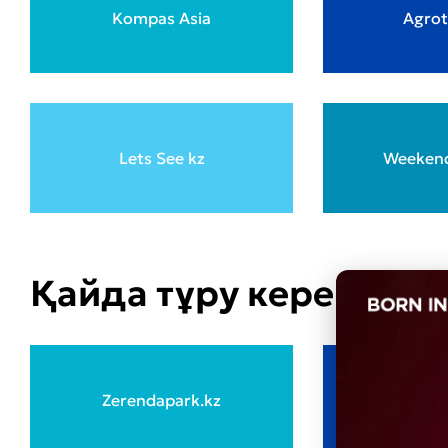
Kompas Asia
Agrot
Lets See kz
Weekend
Қайда тұру керек:
Zerendapark.kz
DAN-E