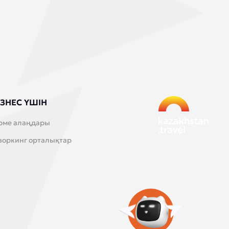
ЗНЕС ҮШІН
рме алаңдары
воркинг орталықтар