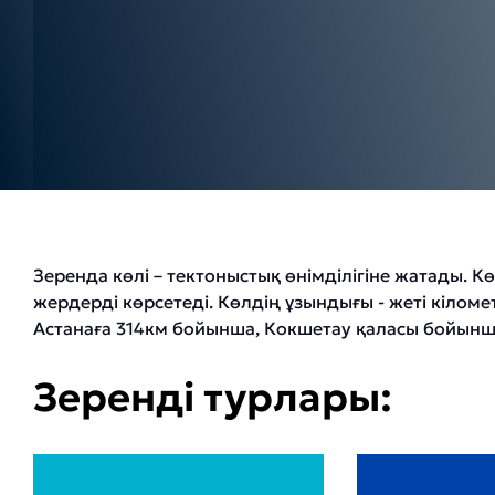
Зеренда көлі – тектоныстық өнімділігіне жатады.
жердерді көрсетеді. Көлдің ұзындығы - жеті кіломе
Астанаға 314км бойынша, Кокшетау қаласы бойынш
Зеренді турлары: