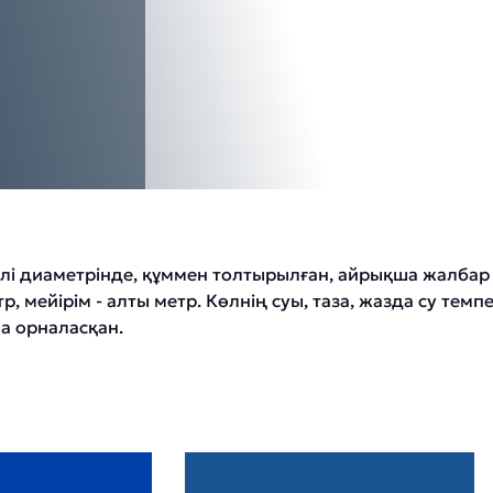
 Көлі диаметрінде, құммен толтырылған, айрықша жал
тр, мейірім - алты метр. Көлнің суы, таза, жазда су те
а орналасқан.