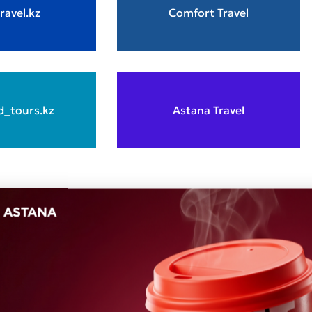
ravel.kz
Comfort Travel
_tours.kz
Astana Travel
L hotel
Nomad zerenda