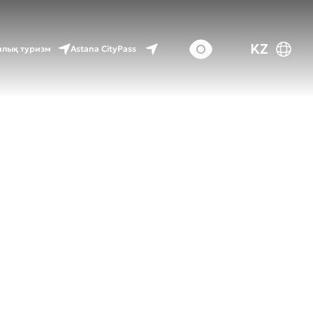
KZ
Astana CityPass
лық туризм