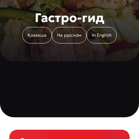
Гастро-гид
Қазақша
На русском
In English