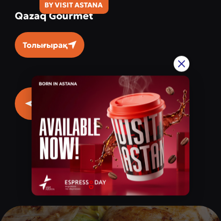
BY VISIT ASTANA
Qazaq Gourmet
Толығырақ
1
/
4