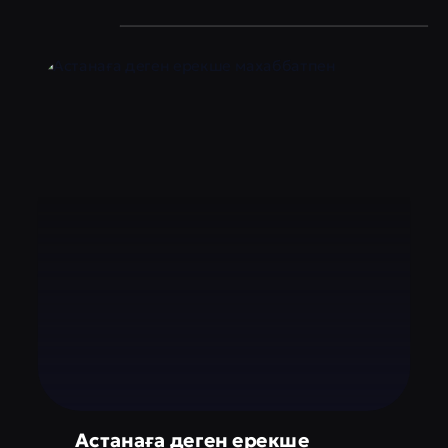
Астанаға деген ерекше