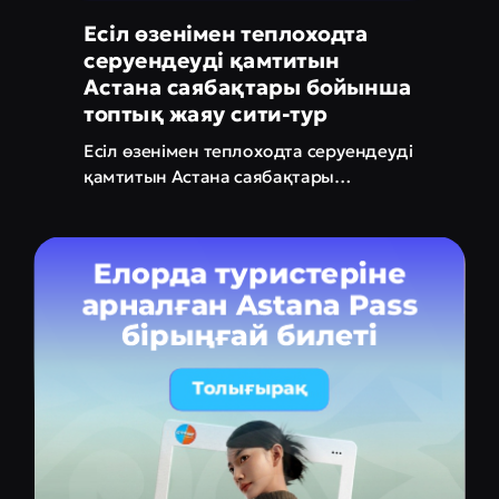
Есіл өзенімен теплоходта
серуендеуді қамтитын
Астана саябақтары бойынша
топтық жаяу сити-тур
Есіл өзенімен теплоходта серуендеуді
қамтитын Астана саябақтары
бойынша бір күндік жаяу тур — Ailand
саябағындағы Гиннестің рекордтар
кітабына енген океанариум, ұлттық
шайдан дәм тататын қазақтың киіз
үйі, әйгілі жағалау және қаланың ең
көркем жерлері арқылы өтетін 45
минуттық теплоход серуені.