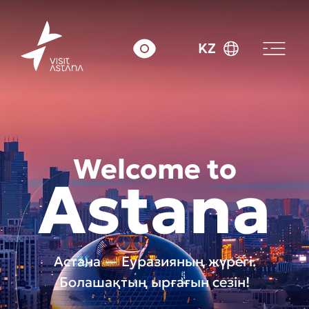
KZ
Welcome to
Astana
Астана — Еуразияның жүрегі.
Болашақтың ырғағын сезін!