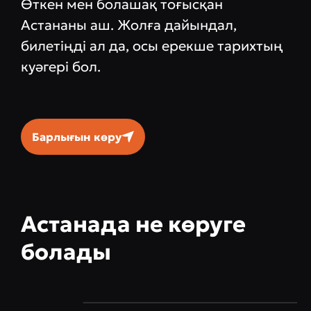
Өткен мен болашақ тоғысқан
Астананы аш. Жолға дайындал,
билетіңді ал да, осы ерекше тарихтың
куәгері бол.
Барлығын көру
Астанада не көруге
болады