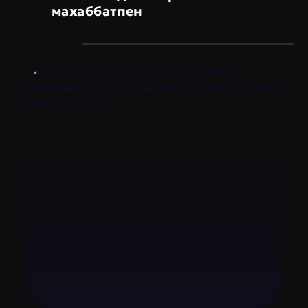
махаббатпен