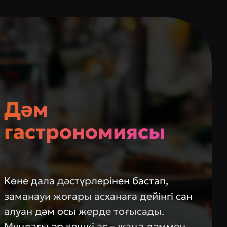
Дәм
гастрономиясы
Көне дала дәстүрлерінен бастап,
заманауи жоғары асханаға дейінгі сан
алуан дәм осы жерде тоғысады.
Мұндағы әр кешкі ас – жаңа дәммен