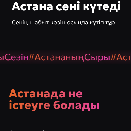
Астана сені күтеді
Сенің шабыт көзің осында күтіп тұр
езін
#АстананыңСыры
#Аста
Астанада не
істеуге болады