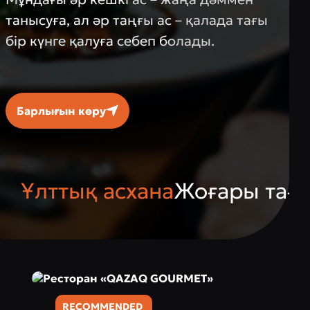
танысуға, ал әр таңғы ас – қалада тағы
бір күнге қалуға себеп болады.
Барлығын көру
Ұлттық асхана
Жоғары таға
RECOMMENDED