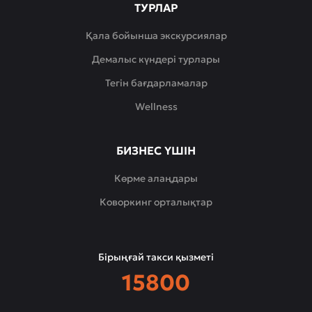
ТУРЛАР
Қала бойынша экскурсиялар
Демалыс күндері турлары
Тегін бағдарламалар
Wellness
БИЗНЕС ҮШІН
Көрме алаңдары
Коворкинг орталықтар
Бірыңғай такси қызметі
15800