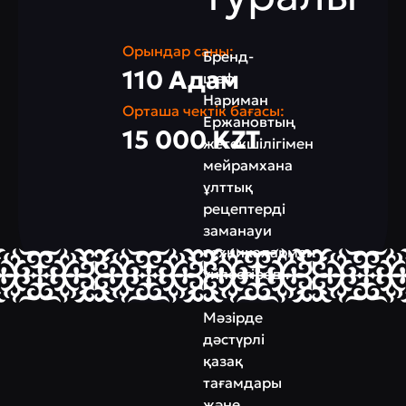
Орындар саны:
Бренд-
110 Адам
шеф
Нариман
Орташа чектік бағасы:
Ержановтың
15 000 KZT
жетекшілігімен
мейрамхана
ұлттық
рецептерді
заманауи
техникалармен
үйлестіреді.
Мәзірде
дәстүрлі
қазақ
тағамдары
және