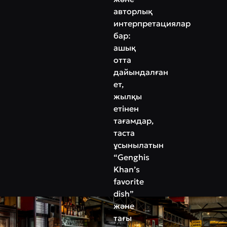
авторлық
интерпретациялар
бар:
ашық
отта
дайындалған
ет,
жылқы
етінен
тағамдар,
таста
ұсынылатын
“Genghis
Khan’s
favorite
dish”
және
тағы