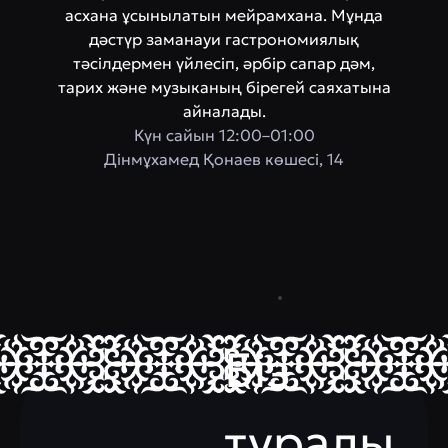
асхана ұсынылатын мейрамхана. Мұнда
дәстүр заманауи гастрономиялық
тәсілдермен үйлесіп, әрбір сапар дәм,
тарих және музыканың бірегей саяхатына
айналады.
Күн сайын 12:00–01:00
Дінмұхамед Қонаев көшесі, 14
Біз
туралы