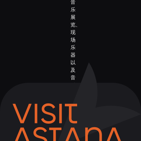
音
乐
展
览、
现
场
乐
器
以
及
音
乐
和
美
食
交
织
在
一