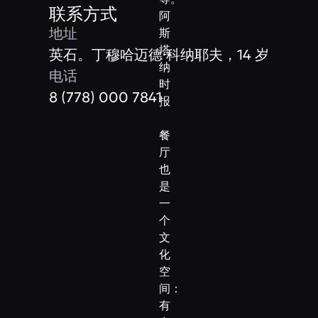
联系方式
阿
地址
斯
塔
英石。丁穆哈迈德·科纳耶夫，14 岁
纳
电话
时
8 (778) 000 7841
报
餐
厅
也
是
一
个
文
化
空
间：
有