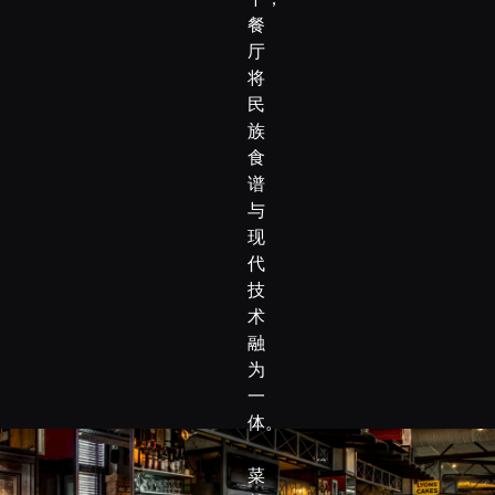
餐
厅
将
民
族
食
谱
与
现
代
技
术
融
为
一
体。
菜