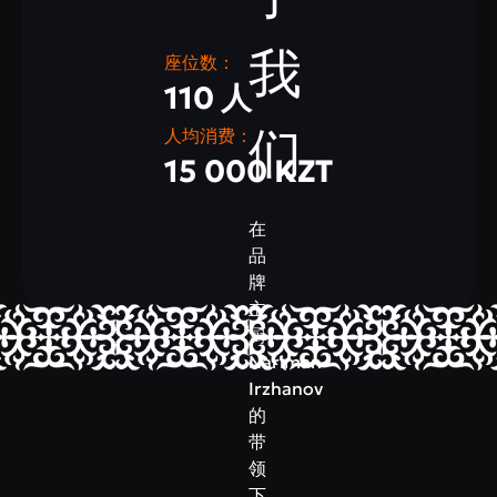
我
座位数：
110 人
们
人均消费：
15 000 KZT
在
品
牌
主
厨
Nariman
Irzhanov
的
带
领
下，