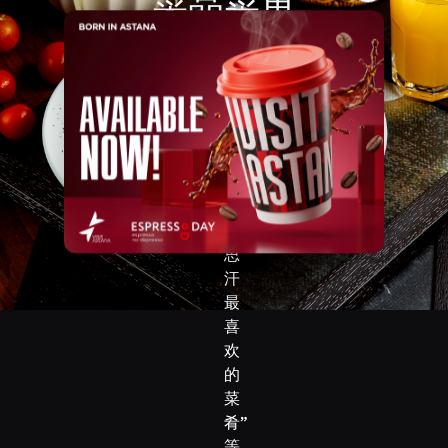
菜品菜单
马
肉
下载
食
谱、
石
头
上
的
“成
吉
思
汗
最
喜
欢
的
菜
肴”
等。