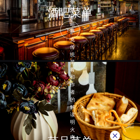
单
酒吧菜单
包
括
哈
下载
萨
克
传
统
菜
肴
和
作
者
的
解
读：
明
火
肉、