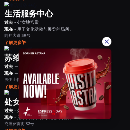
生活服务中心
过去
- 处女地宫殿
现在
- 用于文化活动与展览的场所。
阿拜大道 39号
了解更多
苏维埃之屋
过去
— 苏维埃之屋。
现在
— 国家行政大楼。
贝伊比特希利克街 11号
了解更多
处女地宫殿
过去
- 处女地宫殿
现在
- 用于文化活动与展览的场所。
克涅萨雷街 32号