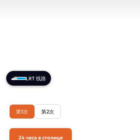
LRT 线路
第1次
第2次
24 часа в столице