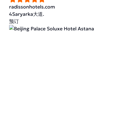
radissonhotels.com
4Saryarka大道.
预订