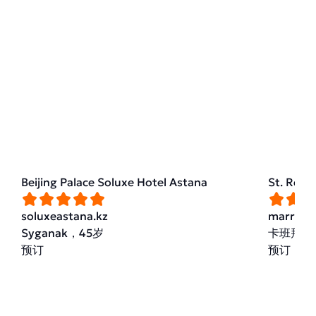
Beijing Palace Soluxe Hotel Astana
St. Reg
soluxeastana.kz
marriott
Syganak，45岁
卡班拜巴
预订
预订