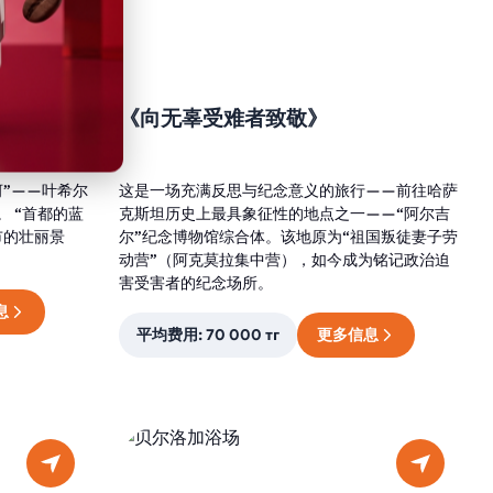
《向无辜受难者致敬》
”——叶希尔
这是一场充满反思与纪念意义的旅行——前往哈萨
 “首都的蓝
克斯坦历史上最具象征性的地点之一——“阿尔吉
市的壮丽景
尔”纪念博物馆综合体。该地原为“祖国叛徒妻子劳
动营”（阿克莫拉集中营），如今成为铭记政治迫
害受害者的纪念场所。
息
平均费用: 70 000 тг
更多信息