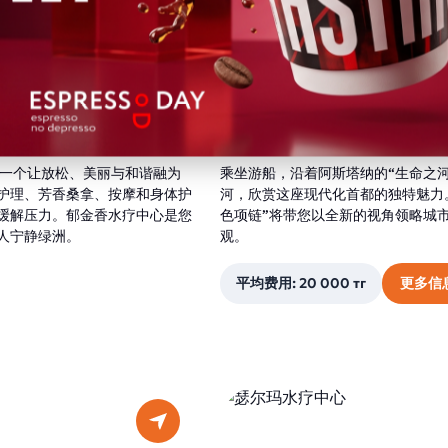
心
首都的蓝色项链
 一个让放松、美丽与和谐融为
乘坐游船，沿着阿斯塔纳的“生命之河
护理、芳香桑拿、按摩和身体护
河，欣赏这座现代化首都的独特魅力。
缓解压力。郁金香水疗中心是您
色项链”将带您以全新的视角领略城
人宁静绿洲。
观。
平均费用: 20 000 тг
更多信