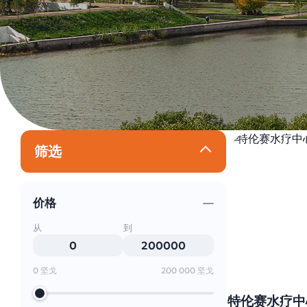
筛选
价格
从
到
0 坚戈
200 000 坚戈
特伦赛水疗中