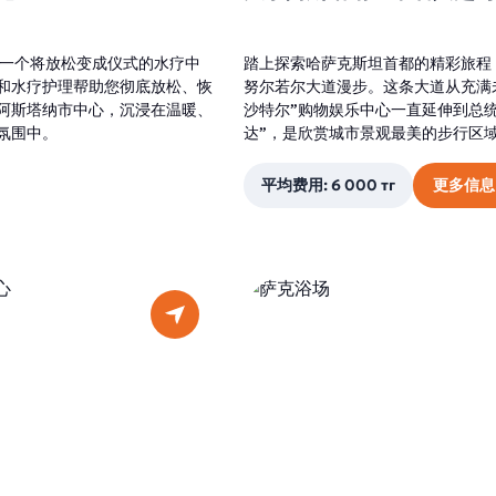
 一个将放松变成仪式的水疗中
踏上探索哈萨克斯坦首都的精彩旅程
和水疗护理帮助您彻底放松、恢
努尔若尔大道漫步。这条大道从充满
阿斯塔纳市中心，沉浸在温暖、
沙特尔”购物娱乐中心一直延伸到总统
氛围中。
达”，是欣赏城市景观最美的步行区
平均费用: 6 000 тг
更多信息