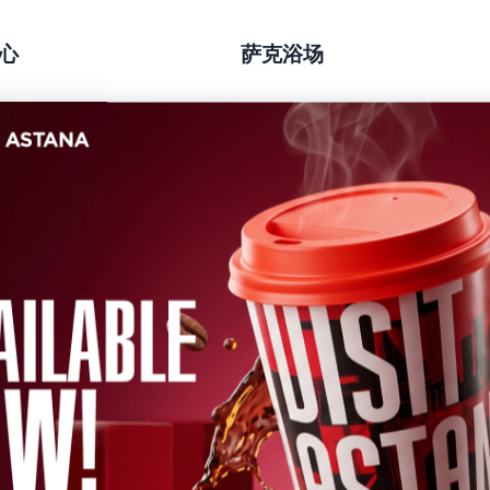
心
萨克浴场
 阿斯塔纳的一家北方风格水疗
萨克浴场
— 真正回归哈萨克浴传统
复活力的空间：热蒸汽、冷热对
暖、蒸汽和浴池营造出完全放松与恢
的氛围。在这里，访客可以放慢
围。沉浸在独特的健康与放松仪式中
感受到身心的纯净与清爽。
都为您的舒适而精心设计。
更多信息