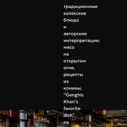
традиционные
казахские
блюда
и
авторские
интерпретации:
мясо
на
открытом
огне,
рецепты
из
конины,
“Genghis
Khan’s
favorite
dish”
на