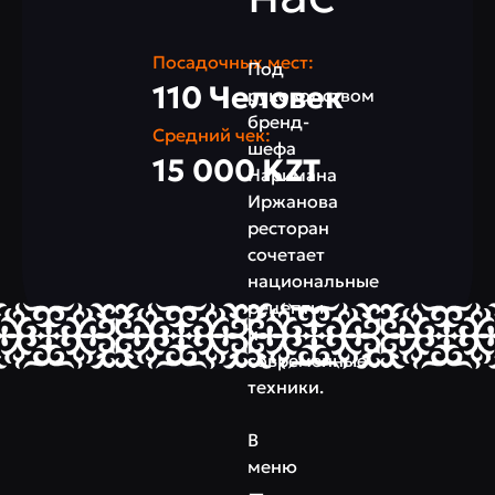
Посадочных мест:
Под
110 Человек
руководством
бренд-
Средний чек:
шефа
15 000 KZT
Наримана
Иржанова
ресторан
сочетает
национальные
рецепты
и
современные
техники.
В
меню
—