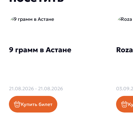
9 грамм в Астане
Roza
21.08.2026 - 21.08.2026
03.09.
Купить билет
К