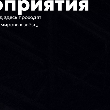
оприятия
од здесь проходят
мировых звёзд,
и