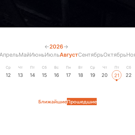
←
2026
→
Апрель
Май
Июнь
Июль
Август
Сентябрь
Октябрь
Но
Ср
Чт
Пт
Сб
Вс
Пн
Вт
Ср
Чт
Пт
Сб
12
13
14
15
16
17
18
19
20
22
21
Ближайшие
Прошедшие