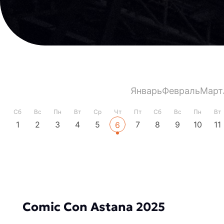
Январь
Февраль
Март
Сб
Вс
Пн
Вт
Ср
Чт
Пт
Сб
Вс
Пн
Вт
1
2
3
4
5
7
8
9
10
11
6
Comic Con Astana 2025