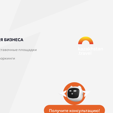
Я БИЗНЕСА
ставочные площадки
воркинги
Получите консультацию!
Единая служба такси