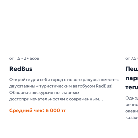
от 1,5 - 2 часов
от 7,5
RedBus
Пеш
пар
Откройте для себя город с нового ракурса вместе с
двухэтажным туристическим автобусом RedBus!
теп
Обзорная экскурсия по главным
Однод
достопримечательностям с современным
речно
аудиогидом и открывающейся крышей — комфорт
Средний чек: 6 000 тг
океан
и яркие впечатления под открытым небом.
казах
набер
по са