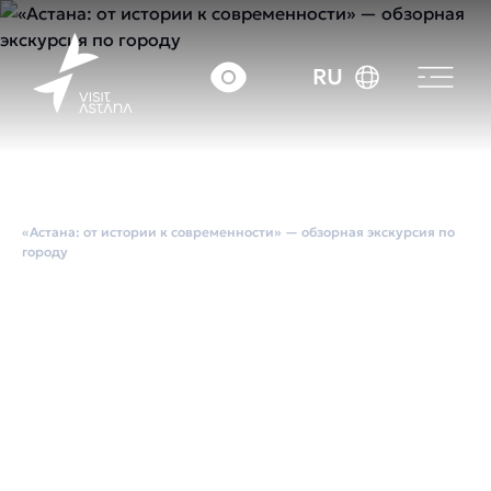
RU
Главная
Экскурсии по городу
«Астана: от истории к современности» — обзорная экскурсия по
городу
«Астана: от истории
к современности» —
обзорная экскурсия
по городу
Средний чек:: ~3700 тг