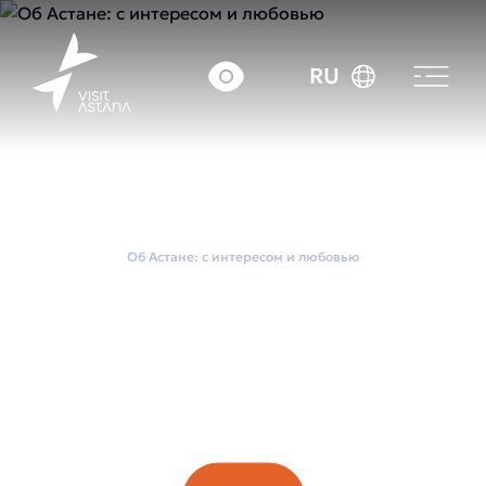
RU
Главная
Экскурсии по городу
Об Астане: с интересом и любовью
Об Астане: с
интересом и
любовью
Средний чек:: ~7000 тг