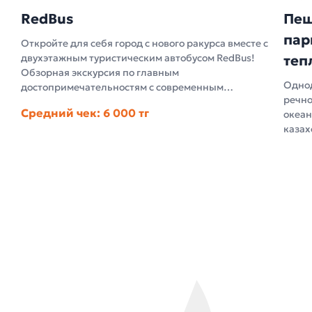
RedBus
Пеш
пар
Откройте для себя город с нового ракурса вместе с
двухэтажным туристическим автобусом RedBus!
теп
Обзорная экскурсия по главным
Однод
достопримечательностям с современным
речно
аудиогидом и открывающейся крышей — комфорт
Средний чек: 6 000 тг
океан
и яркие впечатления под открытым небом.
казах
набер
по са