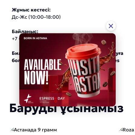
Жұмыс кестесі:
Дс-Жс (10:00–18:00)
Байланыс:
+7 (7172) 33‒65‒82
Билеттерді мына жерден алуға
болады:
https://ticketon.kz/astana/theatres
Баруды ұсынамыз