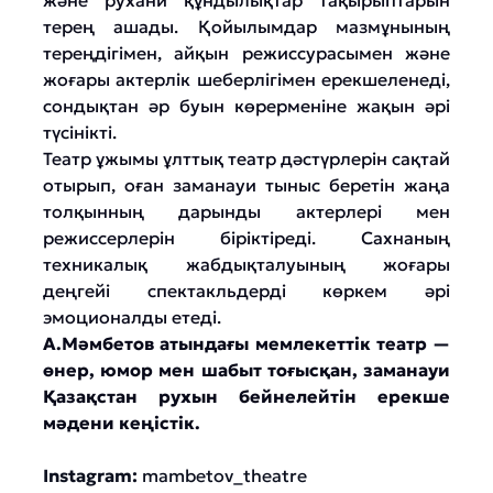
және рухани құндылықтар тақырыптарын
терең ашады. Қойылымдар мазмұнының
тереңдігімен, айқын режиссурасымен және
жоғары актерлік шеберлігімен ерекшеленеді,
сондықтан әр буын көрерменіне жақын әрі
түсінікті.
Театр ұжымы ұлттық театр дәстүрлерін сақтай
отырып, оған заманауи тыныс беретін жаңа
толқынның дарынды актерлері мен
режиссерлерін біріктіреді. Сахнаның
техникалық жабдықталуының жоғары
деңгейі спектакльдерді көркем әрі
эмоционалды етеді.
А.Мәмбетов атындағы мемлекеттік театр —
өнер, юмор мен шабыт тоғысқан, заманауи
Қазақстан рухын бейнелейтін ерекше
мәдени кеңістік.
Instagram:
mambetov_theatre