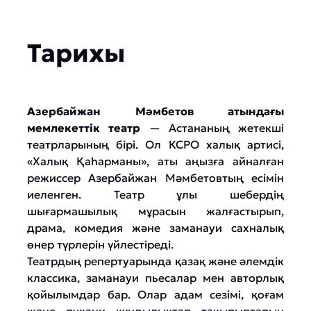
Тарихы
Азербайжан Мәмбетов атындағы
мемлекеттік театр
— Астананың жетекші
театрларының бірі. Ол КСРО халық артисі,
«Халық Қаһарманы», аты аңызға айналған
режиссер Азербайжан Мәмбетовтың есімін
иеленген. Театр ұлы шебердің
шығармашылық мұрасын жалғастырып,
драма, комедия және заманауи сахналық
өнер түрлерін үйлестіреді.
Театрдың репертуарында қазақ және әлемдік
классика, заманауи пьесалар мен авторлық
қойылымдар бар. Олар адам сезімі, қоғам