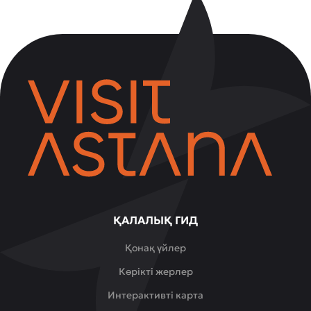
ҚАЛАЛЫҚ ГИД
Қонақ үйлер
Көрікті жерлер
Интерактивті карта