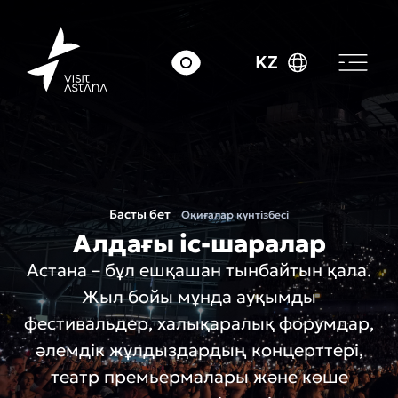
KZ
Басты бет
Оқиғалар күнтізбесі
Алдағы іс-шаралар
Астана – бұл ешқашан тынбайтын қала.
Жыл бойы мұнда ауқымды
фестивальдер, халықаралық форумдар,
әлемдік жұлдыздардың концерттері,
театр премьермалары және көше