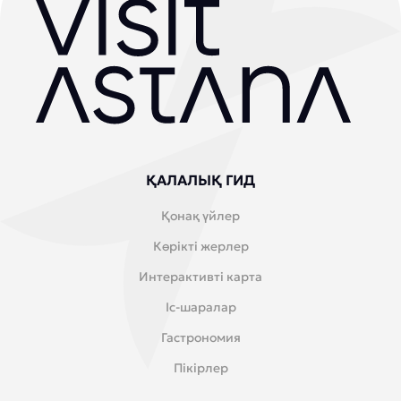
ҚАЛАЛЫҚ ГИД
Қонақ үйлер
Көрікті жерлер
Интерактивті карта
Іс-шаралар
Гастрономия
Пікірлер