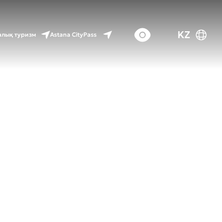
KZ
Astana CityPass
лық туризм