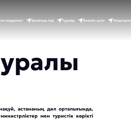
әне мәдениет
Қалалық гид
Турлар
Бизнес үшін
Медицина
туралы
онақүй, астананың дәл орталығында,
 министрліктер мен туристік көрікті