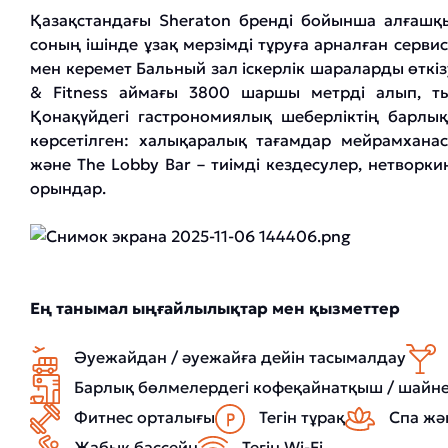
Қазақстандағы Sheraton бренді бойынша алғашқ
соның ішінде ұзақ мерзімді тұруға арналған серви
мен керемет Бальный зал іскерлік шараларды өткі
& Fitness аймағы 3800 шаршы метрді алып, ты
Қонақүйдегі гастрономиялық шеберліктің барл
көрсетілген: халықаралық тағамдар мейрамханас
және The Lobby Bar – тиімді кездесулер, нетворк
орындар.
Ең танымал ыңғайлылықтар мен қызметтер
Әуежайдан / әуежайға дейін тасымалдау
Барлық бөлмелердегі кофеқайнатқыш / шайн
Фитнес орталығы
Тегін тұрақ
Спа жә
Жабық бассейн
Тегін Wi-Fi