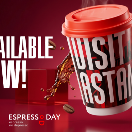
ынамыз