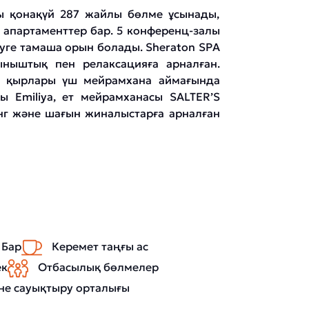
ы қонақүй 287 жайлы бөлме ұсынады,
с апартаменттер бар. 5 конференц-залы
зуге тамаша орын болады. Sheraton SPA
ныштық пен релаксацияға арналған.
ық қырлары үш мейрамхана аймағында
ы Emiliya, ет мейрамханасы SALTER’S
инг және шағын жиналыстарға арналған
Бар
Керемет таңғы ас
ек
Отбасылық бөлмелер
не сауықтыру орталығы