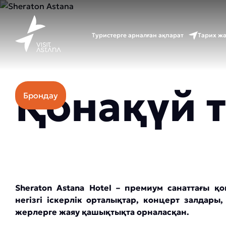
Туристерге арналған ақпарат
Тарих ж
Бағасы: 70000 тг.
Қонақүй 
Брондау
Sheraton Astana Hotel – премиум санаттағы қ
негізгі іскерлік орталықтар, концерт залдары,
жерлерге жаяу қашықтықта орналасқан.