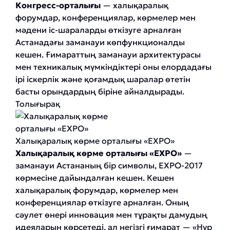
Конгресс-орталығы
— халықаралық
форумдар, конференциялар, көрмелер мен
мәдени іс-шараларды өткізуге арналған
Астанадағы заманауи көпфункционалды
кешен. Ғимараттың заманауи архитектурасы
мен техникалық мүмкіндіктері оны елордадағы
ірі іскерлік және қоғамдық шаралар өтетін
басты орындардың біріне айналдырады.
Толығырақ
Халықаралық көрме орталығы «EXPO»
Халықаралық көрме орталығы «EXPO»
—
заманауи Астананың бір символы, EXPO-2017
көрмесіне дайындалған кешен. Кешен
халықаралық форумдар, көрмелер мен
конференциялар өткізуге арналған. Оның
сәулет өнері инновация мен тұрақты дамудың
идеяларын көрсетеді, ал негізгі ғимарат — «Нұр