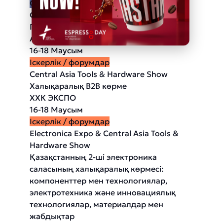
Ойын-сауық
Comic Con Astana 2026
Гик мәдениеті фестивалі
Астана Арена
16-18 Маусым
Іскерлік / форумдар
Central Asia Tools & Hardware Show
Халықаралық B2B көрме
ХХК ЭКСПО
16-18 Маусым
Іскерлік / форумдар
Electronica Expo & Central Asia Tools &
Hardware Show
Қазақстанның 2-ші электроника
саласының халықаралық көрмесі:
компоненттер мен технологиялар,
электротехника және инновациялық
технологиялар, материалдар мен
жабдықтар