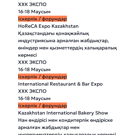
ХХК ЭКСПО
16-18 Маусым
Іскерлік / форумдар
HoReCA Expo Kazakhstan
Қазақстандағы қонақжайлық
индустриясына арналған жабдықтар,
өнімдер мен қызметтердің халықаралық
көрмесі
ХХК ЭКСПО
16-18 Маусым
Іскерлік / форумдар
International Restaurant & Bar Expo
ХХК ЭКСПО
16-18 Маусым
Іскерлік / форумдар
Kazakhstan International Bakery Show
Нан өндірісі мен кондитерлік өндіріске
арналған жабдықтар мен
ингредиенттердің халықаралық көрмесі