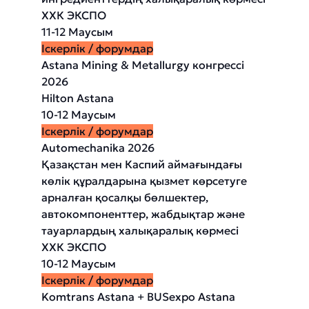
ХХК ЭКСПО
11-12 Маусым
Іскерлік / форумдар
Astana Mining & Metallurgy конгрессі
2026
Hilton Astana
10-12 Маусым
Іскерлік / форумдар
Automechanika 2026
Қазақстан мен Каспий аймағындағы
көлік құралдарына қызмет көрсетуге
арналған қосалқы бөлшектер,
автокомпоненттер, жабдықтар және
тауарлардың халықаралық көрмесі
ХХК ЭКСПО
10-12 Маусым
Іскерлік / форумдар
Komtrans Astana + BUSexpo Astana