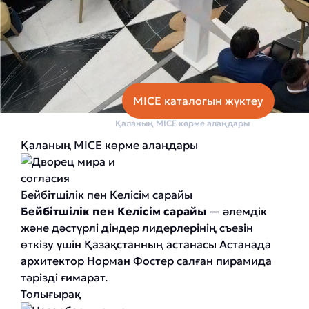
MICE каталогын жүктеу
Басты бет
Қаланың MICE көрме алаңдары
Қаланың MICE көрме алаңдары
Бейбітшілік пен Келісім сарайы
Бейбітшілік пен Келісім сарайы
— әлемдік
және дәстүрлі діндер лидерлерінің съезін
өткізу үшін Қазақстанның астанасы Астанада
архитектор Норман Фостер салған пирамида
тәрізді ғимарат.
Толығырақ