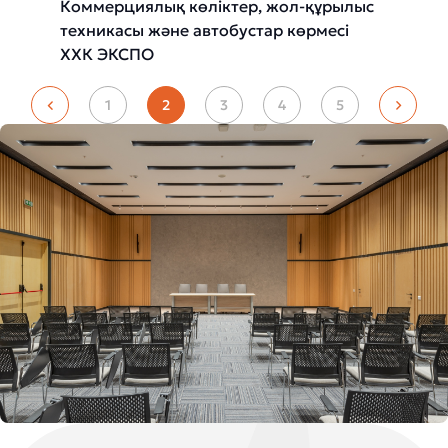
Коммерциялық көліктер, жол-құрылыс
техникасы және автобустар көрмесі
ХХК ЭКСПО
1
2
3
4
5