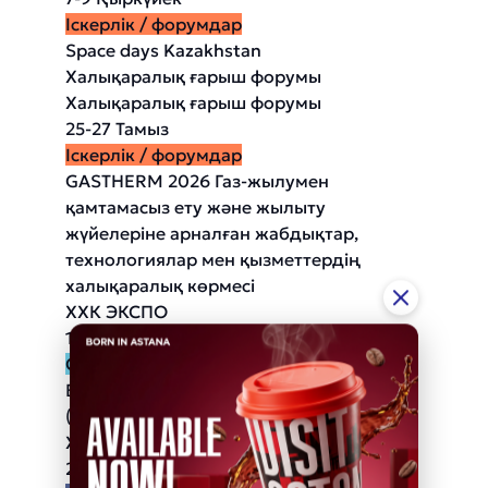
Іскерлік / форумдар
Space days Kazakhstan
Халықаралық ғарыш форумы
Халықаралық ғарыш форумы
25-27 Тамыз
Іскерлік / форумдар
GASTHERM 2026 Газ-жылумен
қамтамасыз ету және жылыту
жүйелеріне арналған жабдықтар,
технологиялар мен қызметтердің
халықаралық көрмесі
ХХК ЭКСПО
1-18 Шілде
Спорттық
Болашақ ойындары 2026
(Games of the Future 2026)
Халықаралық көп спорттық турнир
21-28 Маусым