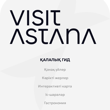
ҚАЛАЛЫҚ ГИД
Қонақ үйлер
Көрікті жерлер
Интерактивті карта
Іс-шаралар
Гастрономия