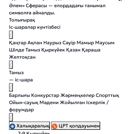
Әлем» Сферасы — елордадағы танымал
символға айналды.
Толығырақ
Іс-шаралар күнтізбесі
Қаңтар
Ақпан
Наурыз
Сәуір
Мамыр
Маусым
Шілде
Тамыз
Қыркүйек
Қазан
Қараша
Желтоқсан
Тамыз
— іс-шара
Барлығы
Конкурстар
Жәрмеңкелер
Спорттық
Ойын-сауық
Мәдени
Жойылған
Іскерлік /
форумдар
Халықаралық
ЦРТ қолдауымен
7-9 Қыркүйек