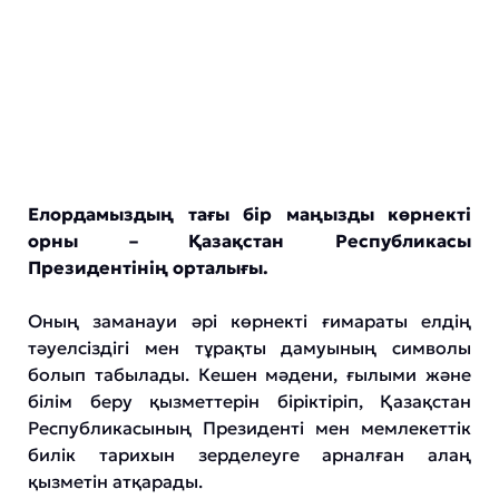
Елордамыздың тағы бір маңызды көрнекті
орны – Қазақстан Республикасы
Президентінің орталығы.
Оның заманауи әрі көрнекті ғимараты елдің
тәуелсіздігі мен тұрақты дамуының символы
болып табылады. Кешен мәдени, ғылыми және
білім беру қызметтерін біріктіріп, Қазақстан
Республикасының Президенті мен мемлекеттік
билік тарихын зерделеуге арналған алаң
қызметін атқарады.