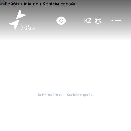
KZ
Басты бет
Қаланың MICE көрме алаңдары
Бейбітшілік пен Келісім сарайы
Бейбітшілік пен
Келісім сарайы