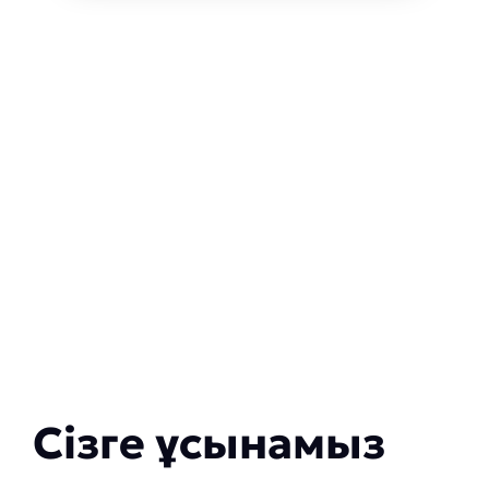
Сізге ұсынамыз