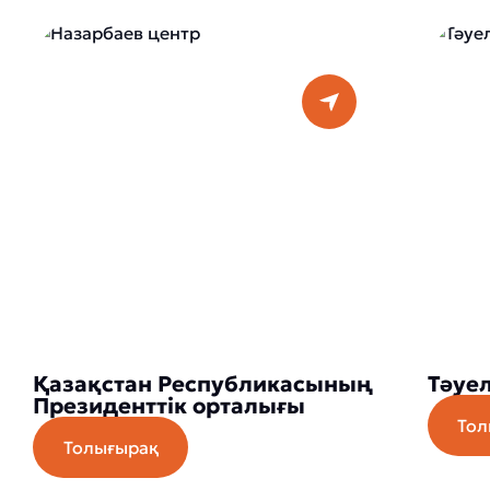
Қазақстан Республикасының
Тәуел
Президенттік орталығы
Тол
Толығырақ