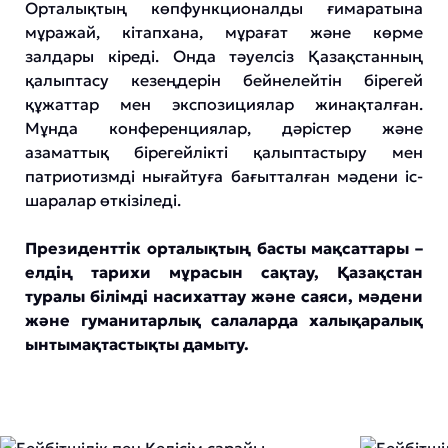
Орталықтың көпфункционалды ғимаратына
мұражай, кітапхана, мұрағат және көрме
залдары кіреді. Онда тәуелсіз Қазақстанның
қалыптасу кезеңдерін бейнелейтін бірегей
құжаттар мен экспозициялар жинақталған.
Мұнда конференциялар, дәрістер және
азаматтық бірегейлікті қалыптастыру мен
патриотизмді нығайтуға бағытталған мәдени іс-
шаралар өткізіледі.
Президенттік орталықтың басты мақсаттары –
елдің тарихи мұрасын сақтау, Қазақстан
туралы білімді насихаттау және саяси, мәдени
және гуманитарлық салаларда халықаралық
ынтымақтастықты дамыту.