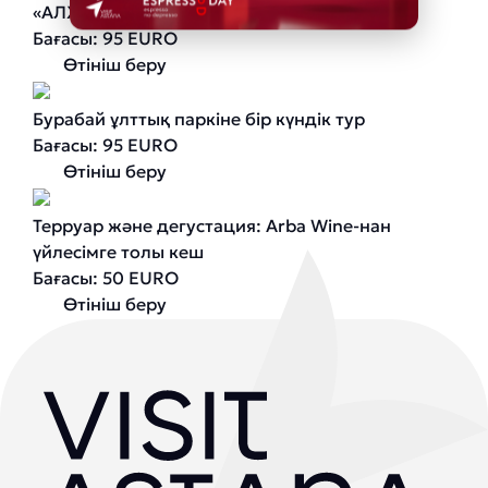
«АЛЖИР» мемориалдық кешеніне тур
Бағасы: 95 EURO
Өтініш беру
Бурабай ұлттық паркіне бір күндік тур
Бағасы: 95 EURO
Өтініш беру
Терруар және дегустация: Arba Wine-нан
үйлесімге толы кеш
Бағасы: 50 EURO
Өтініш беру