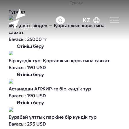
Басты бет
Турлар
Турлар
KZ
«Қоқиқаз ізінде» — Қорғалжын қорығына
саяхат.
Бағасы: 25000 тг
Өтініш беру
Бір күндік тур: Қорғалжын қорығына саяхат
Бағасы: 190 USD
Өтініш беру
Астанадан АЛЖИР-ге бір күндік тур
Бағасы: 190 USD
Өтініш беру
Бурабай ұлттық паркіне бір күндік тур
Бағасы: 295 USD