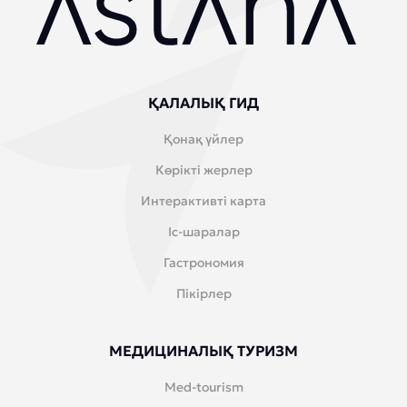
ҚАЛАЛЫҚ ГИД
Қонақ үйлер
Көрікті жерлер
Интерактивті карта
Іс-шаралар
Гастрономия
Пікірлер
МЕДИЦИНАЛЫҚ ТУРИЗМ
Med-tourism