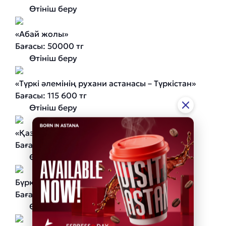
Өтініш беру
«Абай жолы»
Бағасы: 50000 тг
Өтініш беру
«Түркі әлемінің рухани астанасы – Түркістан»
Бағасы: 115 600 тг
Өтініш беру
«Қазақстанның інжу-маржаны – Бурабай»
Бағасы: 18 000 тг
Өтініш беру
Бүркітші үйіне тур
Бағасы: 93 EURO
Өтініш беру