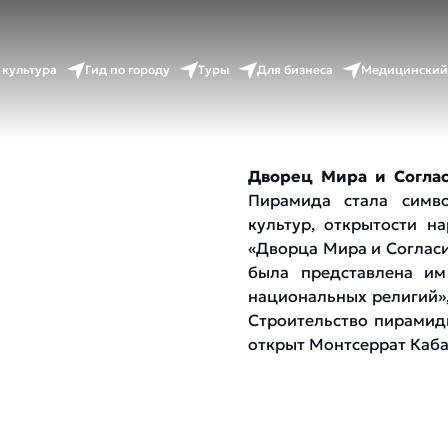
 культура
Гид по городу
Туры
Для бизнеса
Медицинский
Дворец Мира и Согла
Пирамида стала симво
культур, открытости н
«Дворца Мира и Согласи
была представлена им
национальных религий»,
Строительство пирамид
открыт Монтсеррат Каба