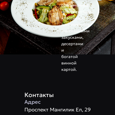
современные
интерпретации
классики,
дополненные
изысканными
закусками,
десертами
и
богатой
винной
картой.
Контакты
Адрес
​Проспект Мангилик Ел, 29