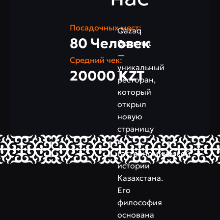
Посадочных мест:
Qazaq
80 Человек
Gourmet
—
Средний чек:
уникальный
20000 KZT
ресторан,
который
открыл
новую
страницу
в
гастрономической
истории
Казахстана.
Его
философия
основана