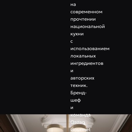
на
современном
прочтении
национальной
кухни
с
использованием
локальных
ингредиентов
и
авторских
техник.
Бренд-
шеф
и
команда
Qazaq
Gourmet