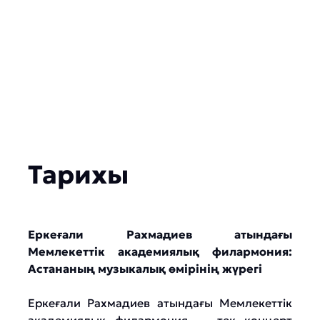
Тарихы
Еркеғали Рахмадиев атындағы
Мемлекеттік академиялық филармония:
Астананың музыкалық өмірінің жүрегі
Еркеғали Рахмадиев атындағы Мемлекеттік