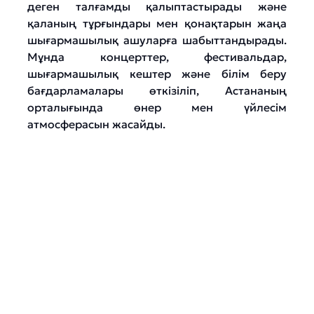
деген талғамды қалыптастырады және
қаланың тұрғындары мен қонақтарын жаңа
шығармашылық ашуларға шабыттандырады.
Мұнда концерттер, фестивальдар,
шығармашылық кештер және білім беру
бағдарламалары өткізіліп, Астананың
орталығында өнер мен үйлесім
атмосферасын жасайды.