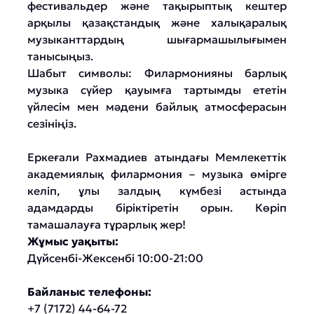
фестивальдер және тақырыптық кештер
арқылы қазақстандық және халықаралық
музыканттардың шығармашылығымен
танысыңыз.
Шабыт символы: Филармонияны барлық
музыка сүйер қауымға тартымды ететін
үйлесім мен мәдени байлық атмосферасын
сезініңіз.
Еркеғали Рахмадиев атындағы Мемлекеттік
академиялық филармония – музыка өмірге
келіп, ұлы залдың күмбезі астында
адамдарды біріктіретін орын. Көріп
тамашалауға тұрарлық жер!
Жұмыс уақыты:
Дүйсенбі-Жексенбі 10:00-21:00
Байланыс телефоны:
+7 (7172) 44-64-72