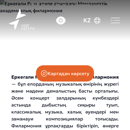
Мемлекеттік
академиялық
KZ
филармония
Кенесары көшесі, 32
Картадан көрсету
Еркегали Рахмадиев атындағы филармония
— бұл елорданың музыкалық өмірінің жүрегі
және мәдени демалыстың басты орталығы.
Әсем концерт залдарының күмбездері
астында дыбыстың сиқыры туып,
классикалық музыка, халық әуендері мен
заманауи композициялар тоғысады.
Филармония ұрпақтарды біріктіріп, өнерге