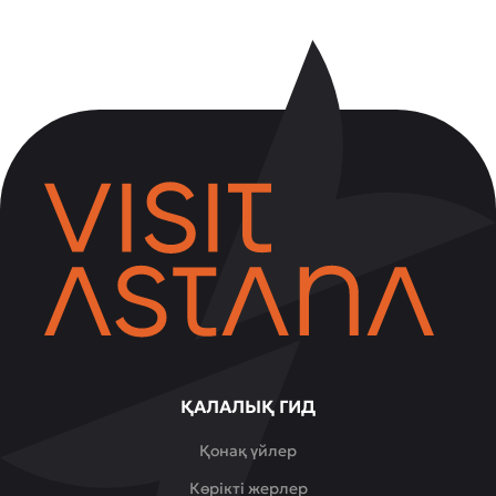
ҚАЛАЛЫҚ ГИД
Қонақ үйлер
Көрікті жерлер