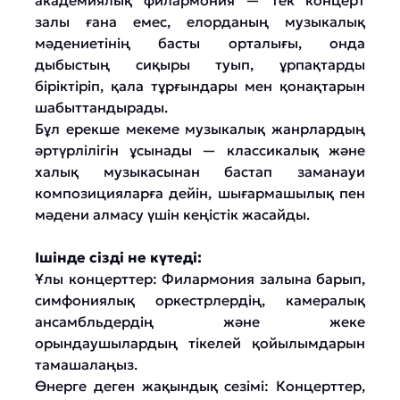
академиялық филармония — тек концерт
залы ғана емес, елорданың музыкалық
мәдениетінің басты орталығы, онда
дыбыстың сиқыры туып, ұрпақтарды
біріктіріп, қала тұрғындары мен қонақтарын
шабыттандырады.
Бұл ерекше мекеме музыкалық жанрлардың
әртүрлілігін ұсынады — классикалық және
халық музыкасынан бастап заманауи
композицияларға дейін, шығармашылық пен
мәдени алмасу үшін кеңістік жасайды.
Ішінде сізді не күтеді:
Ұлы концерттер: Филармония залына барып,
симфониялық оркестрлердің, камералық
ансамбльдердің және жеке
орындаушылардың тікелей қойылымдарын
тамашалаңыз.
Өнерге деген жақындық сезімі: Концерттер,