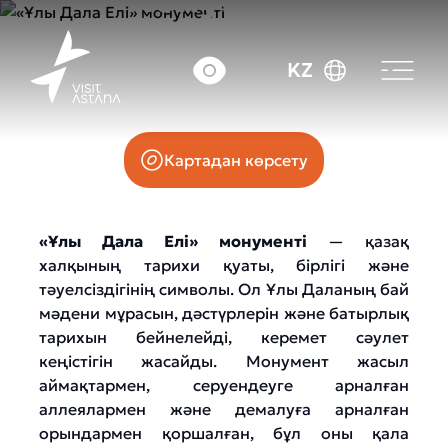
Ұлы Дала даңғылы
KZ
Картадан көрсету
«Ұлы Дала Елі» монументі
— қазақ
халқының тарихи қуаты, бірлігі және
тәуелсіздігінің символы. Ол Ұлы Даланың бай
мәдени мұрасын, дәстүрлерін және батырлық
тарихын бейнелейді, керемет сәулет
кеңістігін жасайды. Монумент жасыл
аймақтармен, серуендеуге арналған
аллеялармен және демалуға арналған
орындармен қоршалған, бұл оны қала