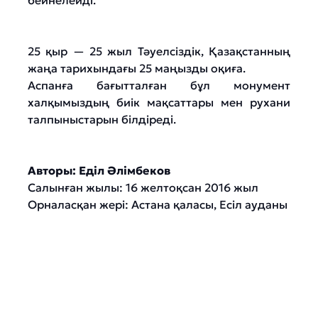
бейнелейді.
25 қыр — 25 жыл Тәуелсіздік, Қазақстанның
жаңа тарихындағы 25 маңызды оқиға.
Аспанға бағытталған бұл монумент
халқымыздың биік мақсаттары мен рухани
талпыныстарын білдіреді.
Авторы: Еділ Әлімбеков
Салынған жылы: 16 желтоқсан 2016 жыл
Орналасқан жері: Астана қаласы, Есіл ауданы