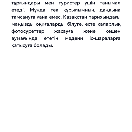
тұрғындары мен туристер үшін танымал
етеді. Мұнда тек құрылымның даңқына
тамсануға ғана емес, Қазақстан тарихындағы
маңызды оқиғаларды білуге, есте қаларлық
фотосуреттер жасауға және кешен
аумағында өтетін мәдени іс-шараларға
қатысуға болады.