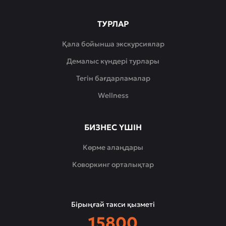
ТУРЛАР
Қала бойынша экскурсиялар
Демалыс күндері турлары
Тегін бағдарламалар
Wellness
БИЗНЕС ҮШІН
Көрме алаңдары
Коворкинг орталықтар
Бірыңғай такси қызметі
15800