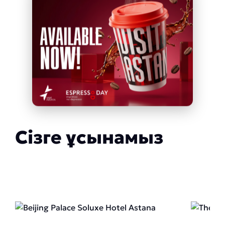
Сізге ұсынамыз