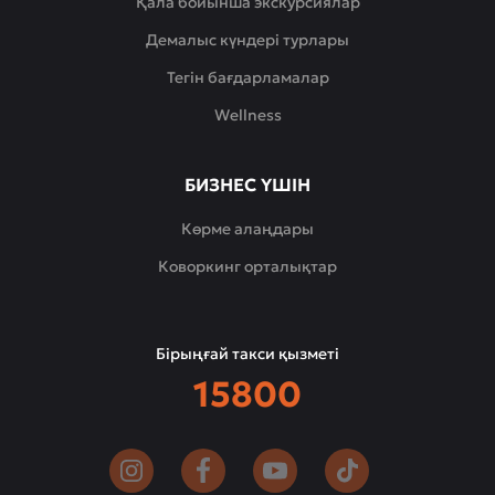
Қала бойынша экскурсиялар
Демалыс күндері турлары
Тегін бағдарламалар
Wellness
БИЗНЕС ҮШІН
Көрме алаңдары
Коворкинг орталықтар
Бірыңғай такси қызметі
15800