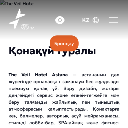
Бағасы: 100000 тг.
KZ
Брондау
Қонақүй туралы
The Veil Hotel Astana
— астананың дәл
жүрегінде орналасқан заманауи бес жұлдызды
премиум қонақ үй. Зәру дизайн, жоғары
деңгейдегі сервис және егжей-тегжейге мән
беру талғамды жайлылық пен тыныштық
атмосферасын қалыптастырады. Қонақтарға
кең бөлмелер, авторлық асүй мейрамханасы,
стильді лобби-бар, SPA-аймақ және фитнес-