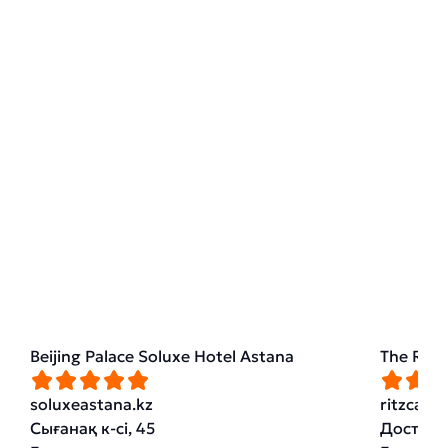
Beijing Palace Soluxe Hotel Astana
The Ritz
soluxeastana.kz
ritzcarl
Сығанақ к-сі, 45
Достық к