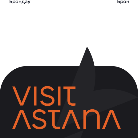
Брондау
Бронда