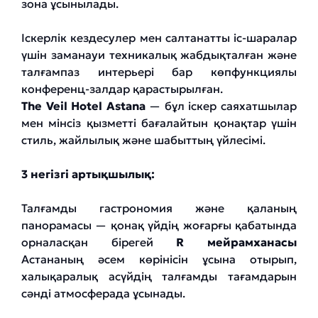
зона ұсынылады.
Іскерлік кездесулер мен салтанатты іс-шаралар
үшін заманауи техникалық жабдықталған және
талғампаз интерьері бар көпфункциялы
конференц-залдар қарастырылған.
The Veil Hotel Astana
— бұл іскер саяхатшылар
мен мінсіз қызметті бағалайтын қонақтар үшін
стиль, жайлылық және шабыттың үйлесімі.
3 негізгі артықшылық:
Талғамды гастрономия және қаланың
панорамасы — қонақ үйдің жоғарғы қабатында
орналасқан бірегей
R мейрамханасы
Астананың әсем көрінісін ұсына отырып,
халықаралық асүйдің талғамды тағамдарын
сәнді атмосферада ұсынады.