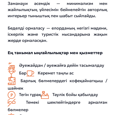
Заманауи әсемдік — минимализм мен
жайлылықтың үйлесімін бейнелейтін авторлық
интерьер тыныштық пен шабыт сыйлайды.
Беделді орналасу — елорданың негізгі мәдени,
іскерлік және туристік нысандарына жақын
жерде орналасқан.
Ең танымал ыңғайлылықтар мен қызметтер
Әуежайдан / әуежайға дейін тасымалдау
Бар
Керемет таңғы ас
Барлық бөлмелердегі кофеқайнатқыш /
шайнек
Тегін тұрақ
Тәулік бойы қабылдау
Темекі шекпейтіндерге арналған
бөлмелер