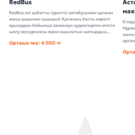
RedBus
Аст
мах
RedBus екі қабатты туристік автобусымен қаланы
жаңа қырынан ашыңыз! Қаланың басты көрікті
Елорд
орындары бойынша заманауи аудиогидпен өтетін
Нұржо
шолу экскурсиясы және ашылатын шатырдың
шығың
арқасында ашық аспан астындағы жайлы әрі
ортал
Орташа чек: 6 000 тг
әсерлі саяхат.
Ордағ
Орта
қалан