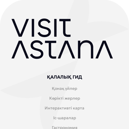
ҚАЛАЛЫҚ ГИД
Қонақ үйлер
Көрікті жерлер
Интерактивті карта
Іс-шаралар
Гастрономия