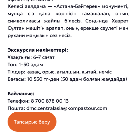
Келесі аялдама — «Астана-Бәйтерек» монументі,
мұнда сіз қала көрінісін тамашалап, оның
символикасы жайлы білесіз. Соңында Хазрет
Сұлтан мешітін аралап, оның ерекше сәулеті мен
рухани маңызын сезінесіз.
Экскурсия мәліметтері:
Ұзақтығы: 6–7 сағат
Топ: 1–50 адам
Тілдер: қазақ, орыс, ағылшын, қытай, неміс
Бағасы: 10 550 тг-ден (50 адам болған жағдайда)
Байланыс:
Телефон: 8 700 878 00 13
Пошта:
dmc.centralasia@kompastour.com
Тапсырыс беру