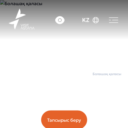
KZ
Басты бет
Қала бойынша экскурсиялар
Болашақ қаласы
Болашақ қаласы
Орташа чек: ~10550 тг.
Тапсырыс беру