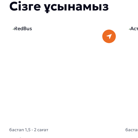
Сізге ұсынамыз
бастап 1,5 - 2 сағат
баста