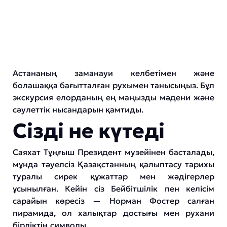
Астананың заманауи келбетімен және
болашаққа бағытталған рухымен танысыңыз. Бұл
экскурсия елорданың ең маңызды мәдени және
сәулеттік нысандарын қамтиды.
Сізді не күтеді
Саяхат Тұңғыш Президент музейінен басталады,
мұнда тәуелсіз Қазақстанның қалыптасу тарихы
туралы сирек құжаттар мен жәдігерлер
ұсынылған. Кейін сіз Бейбітшілік пен келісім
сарайын көресіз — Норман Фостер салған
пирамида, ол халықтар достығы мен рухани
бірліктің символы.