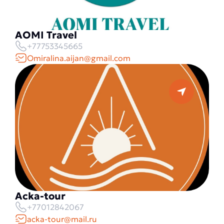
AOMI Travel
+77753345665
Omiralina.aijan@gmail.com
Acka-tour
+77012842067
acka-tour@mail.ru