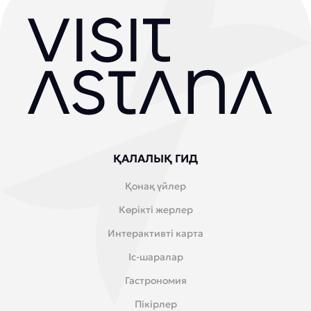
ҚАЛАЛЫҚ ГИД
Қонақ үйлер
Көрікті жерлер
Интерактивті карта
Іс-шаралар
Гастрономия
Пікірлер