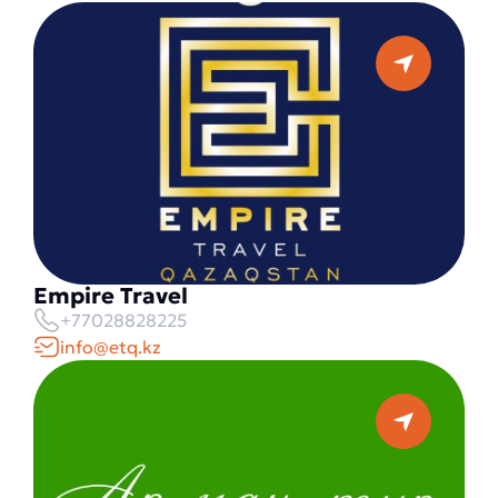
Empire Travel
+77028828225
info@etq.kz