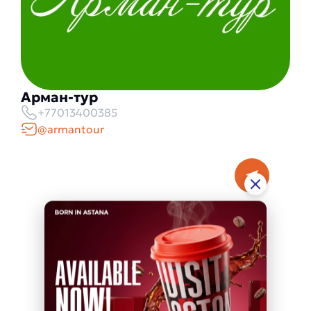
Арман-тур
+77013400385
@armantour