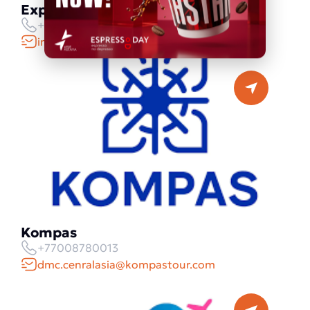
Explore Kazakhstan
+77781009073
info@explorekazakhstan.com
Kompas
+77008780013
dmc.cenralasia@kompastour.com