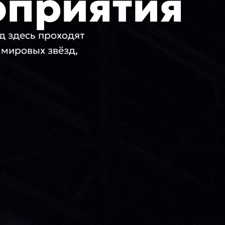
оприятия
од здесь проходят
мировых звёзд,
и