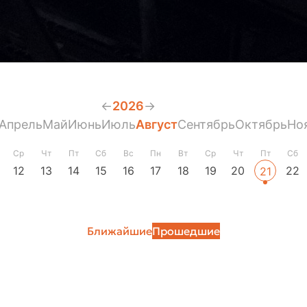
←
2026
→
Апрель
Май
Июнь
Июль
Август
Сентябрь
Октябрь
Но
Ср
Чт
Пт
Сб
Вс
Пн
Вт
Ср
Чт
Пт
Сб
12
13
14
15
16
17
18
19
20
22
21
Ближайшие
Прошедшие