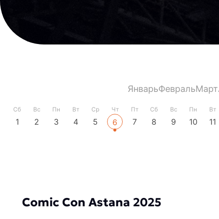
Январь
Февраль
Март
Сб
Вс
Пн
Вт
Ср
Чт
Пт
Сб
Вс
Пн
Вт
1
2
3
4
5
7
8
9
10
11
6
Comic Con Astana 2025