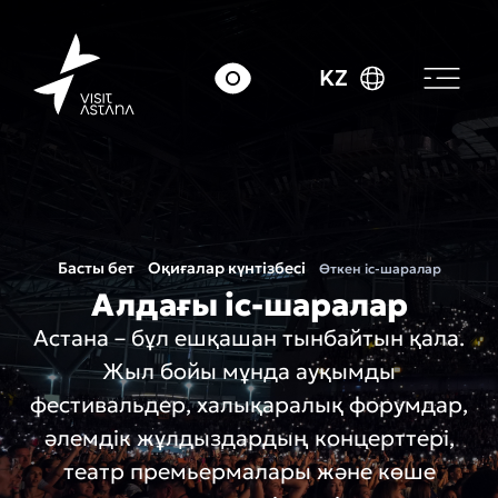
KZ
Басты бет
Оқиғалар күнтізбесі
Өткен іс-шаралар
Алдағы іс-шаралар
Астана – бұл ешқашан тынбайтын қала.
Жыл бойы мұнда ауқымды
фестивальдер, халықаралық форумдар,
әлемдік жұлдыздардың концерттері,
театр премьермалары және көше