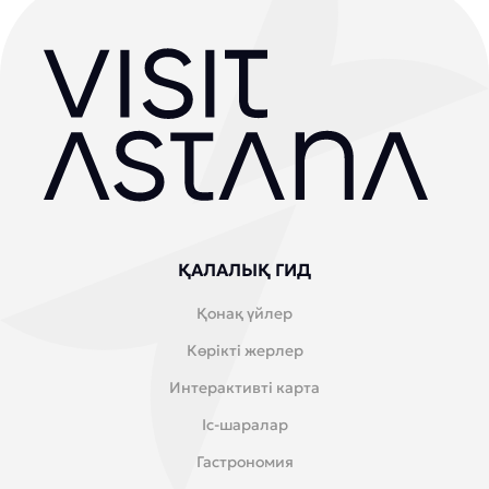
ҚАЛАЛЫҚ ГИД
Қонақ үйлер
Көрікті жерлер
Интерактивті карта
Іс-шаралар
Гастрономия