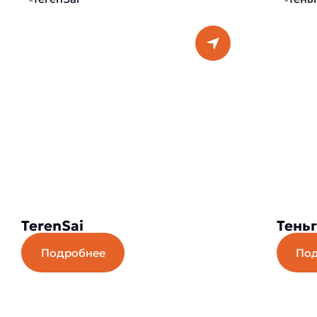
TerenSai
Теньг
Подробнее
По