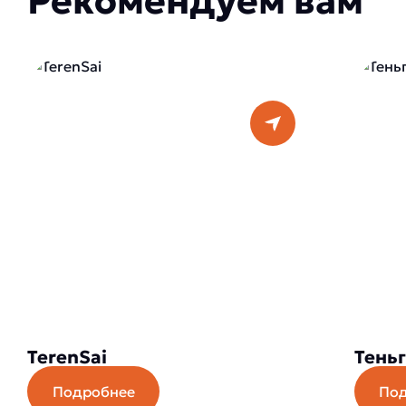
Рекомендуем вам
TerenSai
Теньг
Подробнее
По