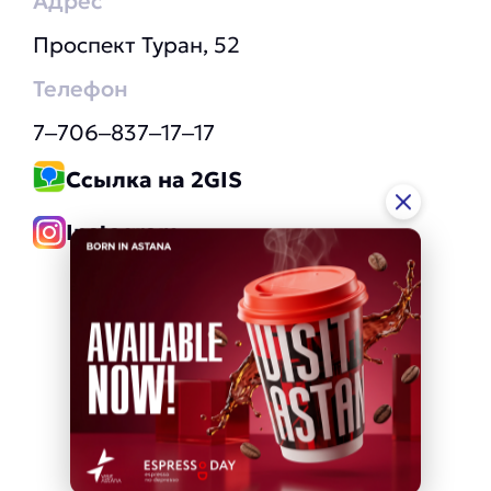
Адрес
​Проспект Туран, 52
Телефон
7‒706‒837‒17‒17
Ссылка на 2GIS
Instagram