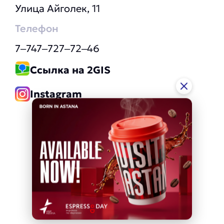
Улица Айголек, 11
Телефон
7‒747‒727‒72‒46
Ссылка на 2GIS
Instagram