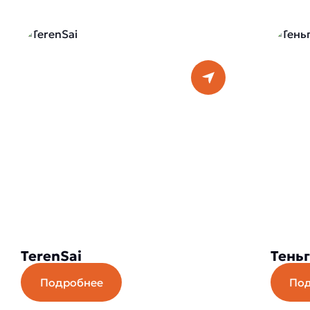
TerenSai
Теньг
Подробнее
По