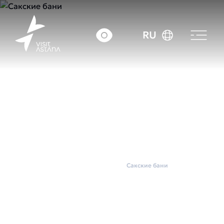
RU
Главная
Wellness
Сакские бани
Сакские бани