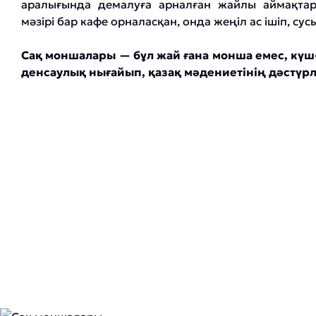
аралығында демалуға арналған жайлы аймақтар
мәзірі бар кафе орналасқан, онда жеңіл ас ішіп, су
Сақ моншалары — бұл жай ғана монша емес, күш-қ
денсаулық нығайып, қазақ мәдениетінің дәстүрле