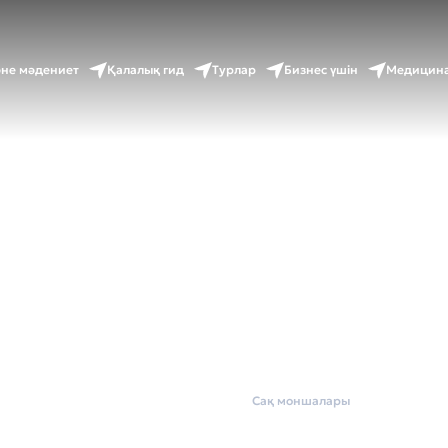
әне мәдениет
Қалалық гид
Турлар
Бизнес үшін
Медицина
Басты бет
Wellness
Сақ моншалары