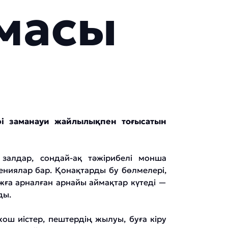
масы
і заманауи жайлылықпен тоғысатын
залдар, сондай-ақ тәжірибелі монша
рениялар бар. Қонақтарды бу бөлмелері,
жға арналған арнайы аймақтар күтеді —
ды.
ош иістер, пештердің жылуы, буға кіру