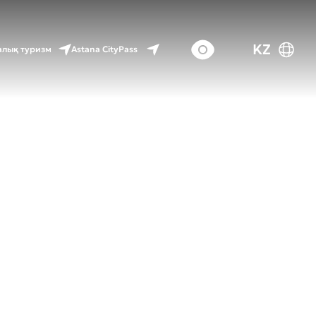
KZ
Astana CityPass
лық туризм