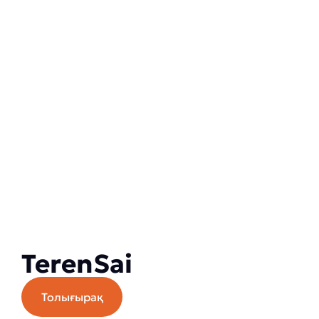
TerenSai
Толығырақ