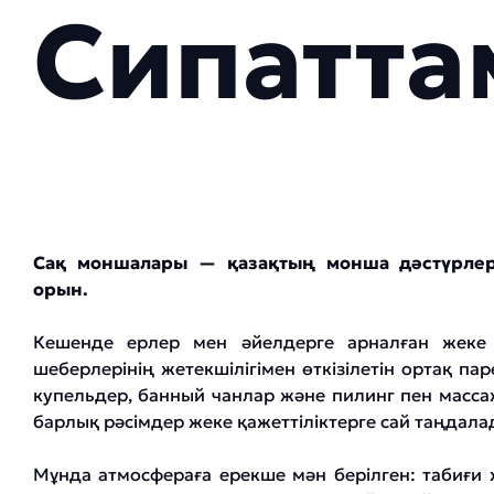
Сипатта
Сақ моншалары — қазақтың монша дәстүрлер
орын.
Кешенде ерлер мен әйелдерге арналған жеке 
шеберлерінің жетекшілігімен өткізілетін ортақ па
купельдер, банный чанлар және пилинг пен масса
барлық рәсімдер жеке қажеттіліктерге сай таңдала
Мұнда атмосфераға ерекше мән берілген: табиғи х