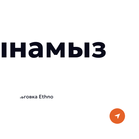
сынамыз