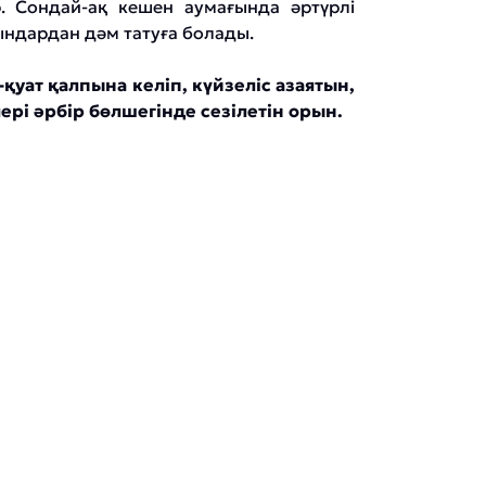
. Сондай-ақ кешен аумағында әртүрлі
сындардан дәм татуға болады.
уат қалпына келіп, күйзеліс азаятын,
рі әрбір бөлшегінде сезілетін орын.