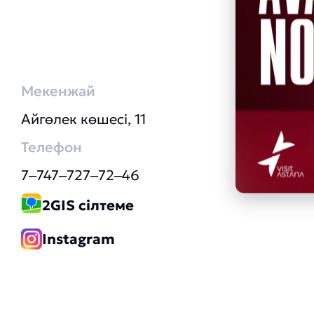
Мекенжай
Айгөлек көшесі, 11
Телефон
7‒747‒727‒72‒46
2GIS сілтеме
Instagram