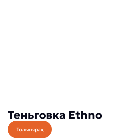
Теньговка Ethno
Толығырақ