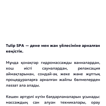
Tulip SPA — дене мен жан үйлесіміне арналған
кеңістік.
Мұнда қонақтар гидромассажды ванналардан,
хош иісті сауналардан, релаксация
аймақтарынан, сондай-ақ жеке және жұптық
процедураларға арналған жайлы бөлмелерден
ләззат ала алады.
Кешен әртүрлі күтім бағдарламаларын ұсынады:
массаждың сан алуан техникалары, орау