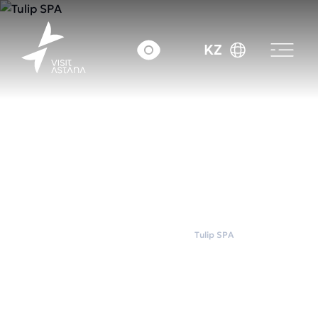
KZ
Басты бет
Wellness
Tulip SPA
Tulip SPA