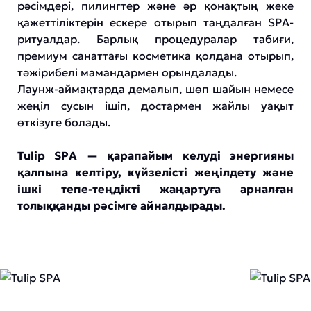
рәсімдері, пилингтер және әр қонақтың жеке
қажеттіліктерін ескере отырып таңдалған SPA-
ритуалдар. Барлық процедуралар табиғи,
премиум санаттағы косметика қолдана отырып,
тәжірибелі мамандармен орындалады.
Лаунж-аймақтарда демалып, шөп шайын немесе
жеңіл сусын ішіп, достармен жайлы уақыт
өткізуге болады.
Tulip SPA — қарапайым келуді энергияны
қалпына келтіру, күйзелісті жеңілдету және
ішкі тепе-теңдікті жаңартуға арналған
толыққанды рәсімге айналдырады.