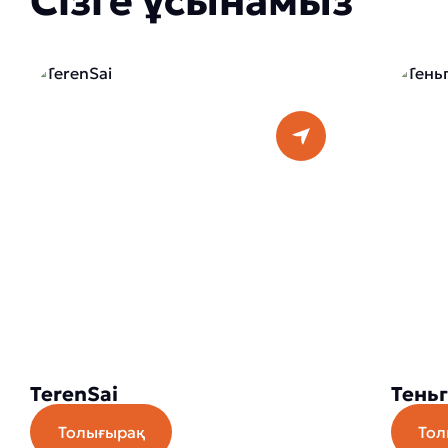
Сізге ұсынамыз
TerenSai
Теньг
Толығырақ
Тол