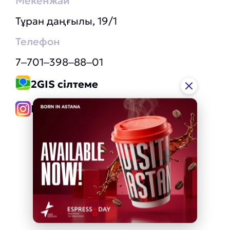
Мекенжай
Тұран даңғылы, 19/1
Телефон
7‒701‒398‒88‒01
2GIS сілтеме
Instagram