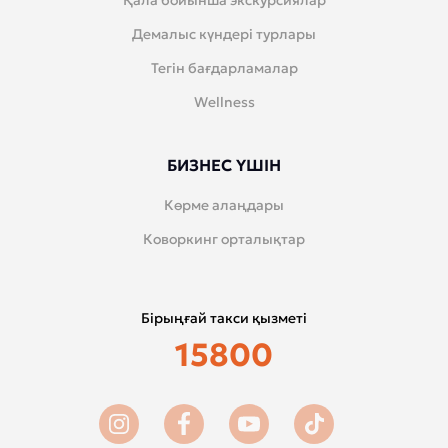
Қала бойынша экскурсиялар
Демалыс күндері турлары
Тегін бағдарламалар
Wellness
БИЗНЕС ҮШІН
Көрме алаңдары
Коворкинг орталықтар
Бірыңғай такси қызметі
15800