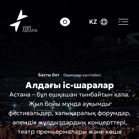
KZ
Басты бет
Оқиғалар күнтізбесі
Алдағы іс-шаралар
Астана – бұл ешқашан тынбайтын қала.
Жыл бойы мұнда ауқымды
фестивальдер, халықаралық форумдар,
әлемдік жұлдыздардың концерттері,
театр премьермалары және көше