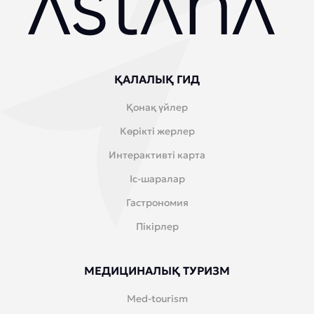
ҚАЛАЛЫҚ ГИД
Қонақ үйлер
Көрікті жерлер
Интерактивті карта
Іс-шаралар
Гастрономия
Пікірлер
МЕДИЦИНАЛЫҚ ТУРИЗМ
Med-tourism