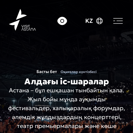
KZ
Басты бет
Оқиғалар күнтізбесі
Алдағы іс-шаралар
Астана – бұл ешқашан тынбайтын қала.
Жыл бойы мұнда ауқымды
фестивальдер, халықаралық форумдар,
әлемдік жұлдыздардың концерттері,
театр премьермалары және көше