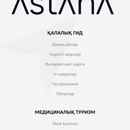
ҚАЛАЛЫҚ ГИД
Қонақ үйлер
Көрікті жерлер
Интерактивті карта
Іс-шаралар
Гастрономия
Пікірлер
МЕДИЦИНАЛЫҚ ТУРИЗМ
Med-tourism