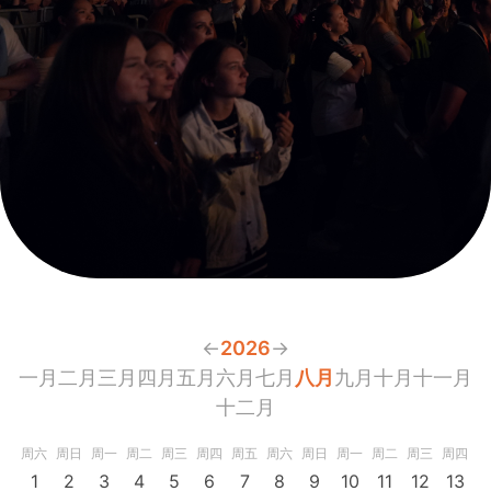
←
2026
→
一月
二月
三月
四月
五月
六月
七月
八月
九月
十月
十一月
十二月
周六
周日
周一
周二
周三
周四
周五
周六
周日
周一
周二
周三
周四
周
1
2
3
4
5
6
7
8
9
10
11
12
13
1