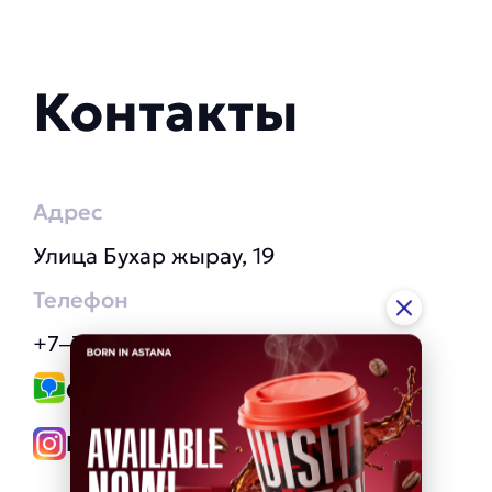
Контакты
Адрес
​Улица Бухар жырау, 19
Телефон
+7‒708‒658‒03‒55
Ссылка на 2GIS
Instagram