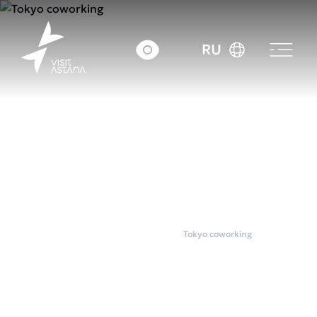
RU
Главная
Коворкинги
Tokyo coworking
Tokyo coworking