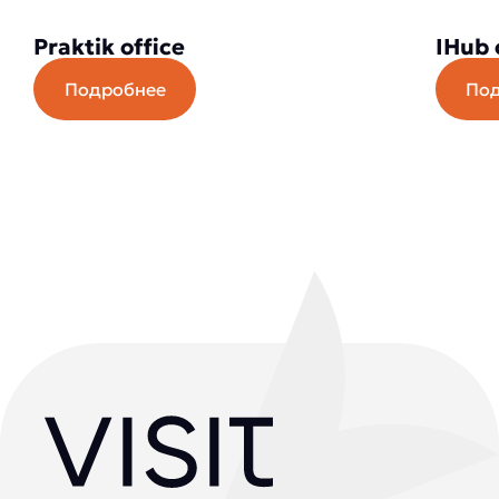
Praktik office
IHub 
Подробнее
По