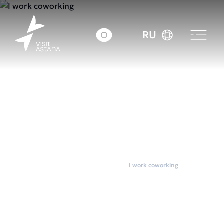
RU
Главная
Коворкинги
I work coworking
I work coworking