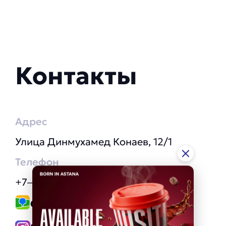
Контакты
Адрес
Улица Динмухамед Конаев, 12/1
Телефон
+7‒705‒835‒75‒45
Ссылка на 2GIS