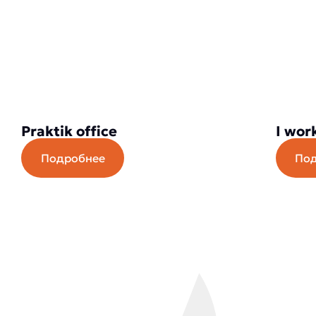
Praktik office
I wor
Подробнее
По