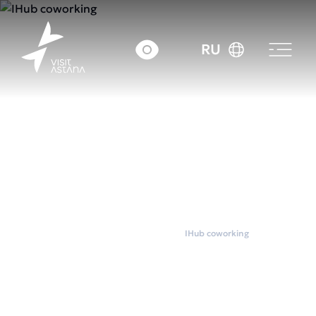
RU
Главная
Коворкинги
IHub coworking
IHub coworking