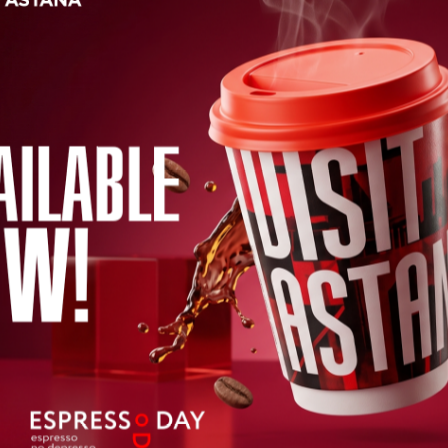
塔尔兰
动滑板车（Whoosh、Jet、
阿斯塔纳正在积极建设轻轨交通系统
市中心。
区域。项目完工后,市民和游客
入境签证要求。
堵。乘车卡可在每个车站购买。
关闭
邀请函签证
可停留90天。
未在免签名单的国家需在领事馆申请
申请。
入境登记