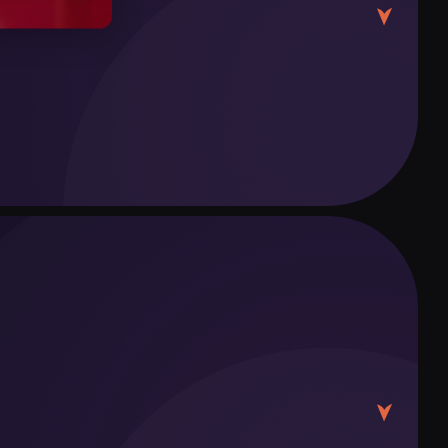
登记。更长停留由酒店或房东通过egov.kz通知移
温达到+15…+20°C，适合游览城市。
。10月底开始变冷，城市准备迎接冬天。