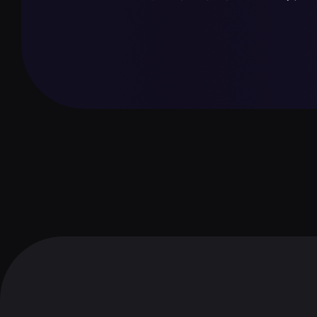
纸币与硬币
现行纸币面额：200、500、1000、2000、5000
包括1、2、5、10、20、50、100坚戈
"银行卡
支持Visa、MasterCard、UnionPay。ATM遍