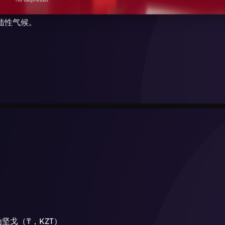
。申请与缴费均在线完成，签证
若停留不超过允许天数，无需额外
民部门。
陆性气候。
关闭
春季
衣物、帽子与手套。
春季短暂。3月开始融雪，5月气
秋季
此时有许多节庆活动，公园散步尤其
9月气温约+15°C，空气清爽
坚戈（₸，KZT）