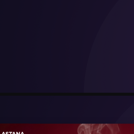
运行。全程约40分钟。车费可使
最快且最舒适的方式是通过Yande
20–25分钟，费用从2000坚戈
塔尔兰
z、Europcar、Avis等国
轻轨线路即将开通,该线路将连
往市区提供一种快速环保、无需
买。
关闭
出租车与汽车共享
和火车站。支付方式为Astra
正规出租车可通过Taxi Point叫车
Yandex Go、2GIS与
和Maxim。市中心出行约10
按时间付费