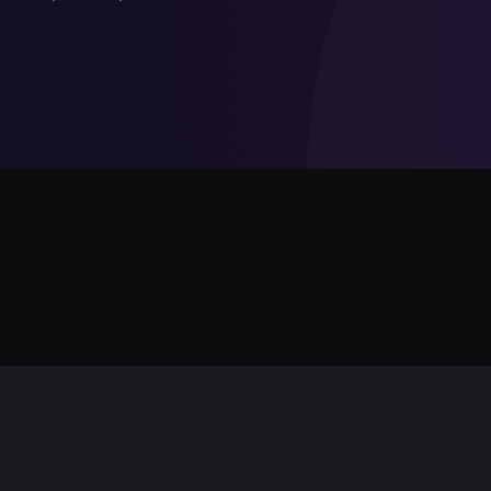
关闭
货币兑换
、10000、20000坚戈；硬币
美元、欧元等可在银行、兑换点
非现金支付
布全市、商场和酒店。
大多数餐厅、商店、交通均支持非接触
Google Pay
汇率(KZT)