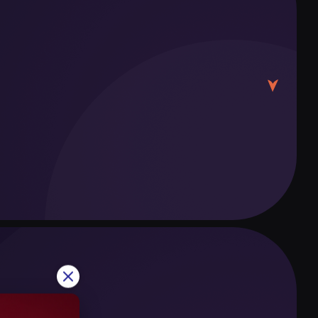
x Go、Bolt或inDriver等应用叫车。前往市中心约
起。
接机场与阿斯塔纳的商务区和市中心区域。这将为前
担心交通拥堵的出行方式。乘车卡可在每个车站购
。常用打车应用包括Yandex Go、Bolt、inDriver
–15分钟。城市内也有汽车共享服务，可通过应用租车并