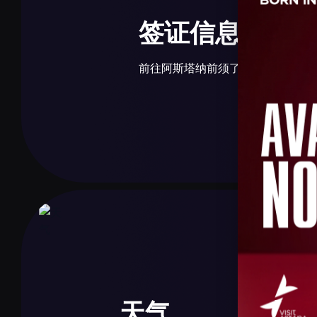
自行车与电动滑板车
签证信息
短途出行可使用Astana Bike公共自行车，或租赁电
Ozim Scooters）。租赁通过应用完成，站点遍布
前往阿斯塔纳前须了解哈萨克斯坦
免签制度
70多个国家公民可免签入境30天。EAEU国家公民
电子签证（eVisa）
天气