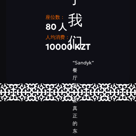
我
座位数：
80 人
们
人均消费：
10000 KZT
“Sandyk”
餐
厅
是
一
家
真
正
的
东