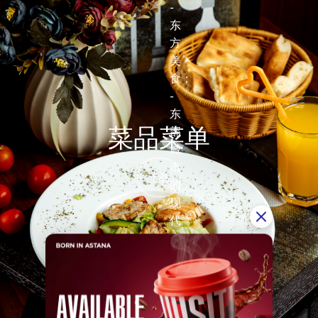
-
东
方
美
食；
-
东
菜品菜单
部
城
市
下载
的
现
代
室
内
装
饰；
-