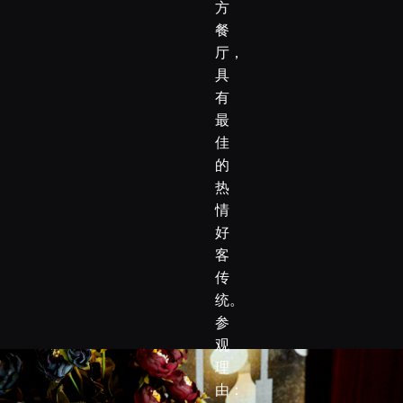
方
餐
厅，
具
有
最
佳
的
热
情
好
客
传
统。
参
观
理
由：