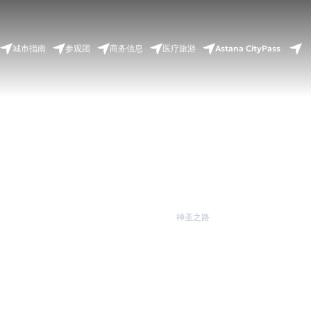
Astana CityPass
城市指南
参观团
商务信息
医疗旅游
首页
城市旅游
神圣之路
神圣之路