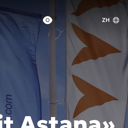
ZH
 Astana»