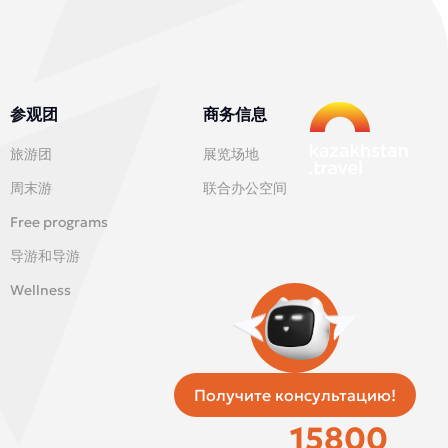
参观团
商务信息
旅游团
展览场地
周末游
联合办公空间
Free programs
导游和导游
Wellness
Получите консультацию!
统一出租车服务
15800