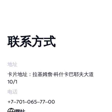
联系方式
地址
卡片地址：拉基姆詹·科什卡巴耶夫大道
10/1
电话
+7‒701‒065‒77‒00
网站