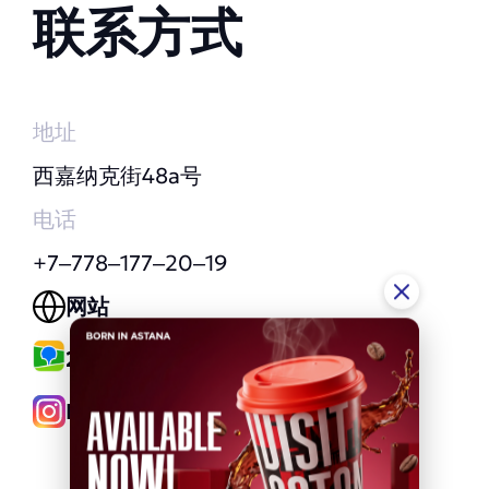
联系方式
地址
西嘉纳克街48a号
电话
+7‒778‒177‒20‒19
网站
2GIS 网站
Instagram