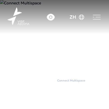
ZH
首页
联合办公空间
Connect Multispace
Connect Multispace