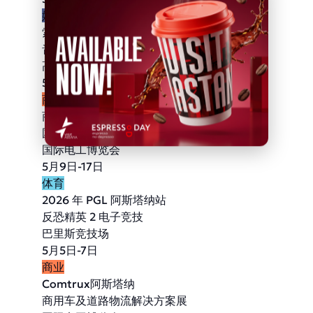
娱乐
索拉纳
音乐节
高尔夫俱乐部
5月13日-15日
商业
商业科技博览会
国际论坛-展览
国际电工博览会
5月9日-17日
体育
2026 年 PGL 阿斯塔纳站
反恐精英 2 电子竞技
巴里斯竞技场
5月5日-7日
商业
Comtrux阿斯塔纳
商用车及道路物流解决方案展